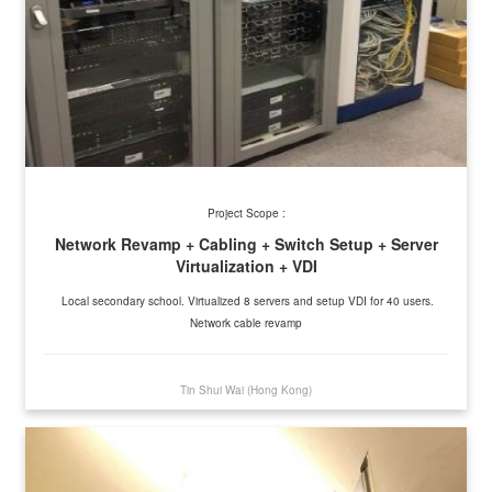
Project Scope :
Network Revamp + Cabling + Switch Setup + Server
Virtualization + VDI
Local secondary school. Virtualized 8 servers and setup VDI for 40 users.
Network cable revamp
Tin Shui Wai (Hong Kong)