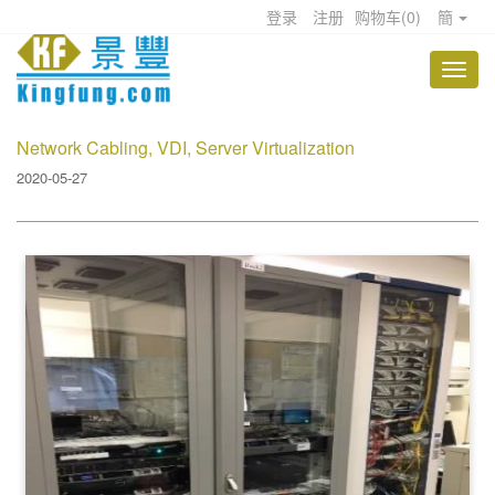
登录
注册
购物车
(
0
)
簡
Network Cabling, VDI, Server Virtualization
2020-05-27