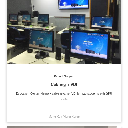
Project Scope :
Cabling + VDI
Education Center. Network cable revamp. VDI for 120 students with GPU
function
Mong Kok (Hong Kong)