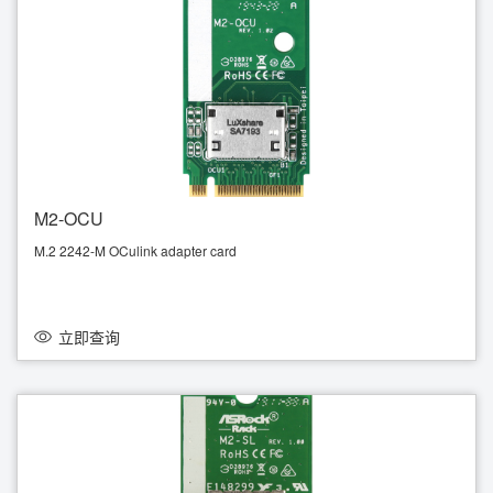
M2-OCU
M.2 2242-M OCulink adapter card
PCIe3.0 x4
立即查询