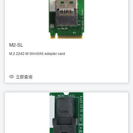
M2-SL
M.2 2242-M SlimSAS adapter card
PCIe3.0 x4
立即查询