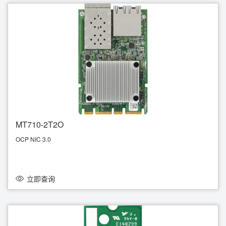
MT710-2T2O
OCP NIC 3.0
PCIe3.0 x8
2 RJ45 (10GbE), 2 SFP+ (10GbE) by Intel® X710-TM4
立即查询