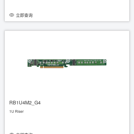
立即查询
RB1U4M2_G4
1U Riser
Supports 4 M.2 (PCIe4.0 x4)