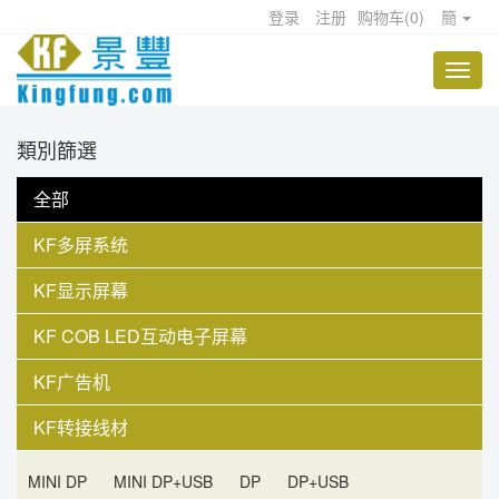
登录
注册
购物车
(
0
)
簡
類別篩選
全部
KF多屏系统
KF显示屏幕
KF COB LED互动电子屏幕
KF广告机
KF转接线材
MINI DP
MINI DP+USB
DP
DP+USB