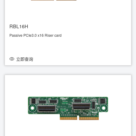
RBL16H
Passive PCIe3.0 x16 Riser card
Left angle
立即查询