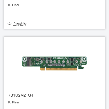
1U Riser
supports 4 OCulink (PCIe4.0 x4)
立即查询
RB1U2M2_G4
1U Riser
Supports 2 M.2 (PCIe4.0 x4)