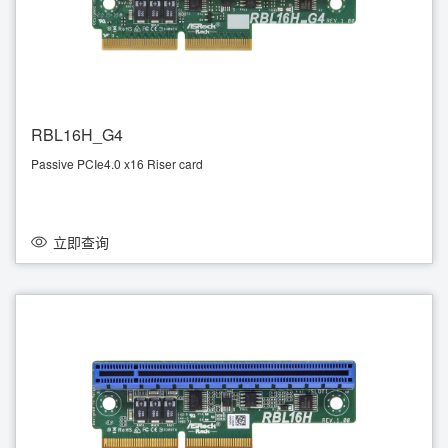
RBL16H_G4
Passive PCIe4.0 x16 Riser card
Left angle
立即查询