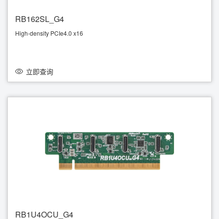
RB162SL_G4
High-density PCIe4.0 x16
Supports 2 low-profile Slimline (PCIe4.0 x8)
立即查询
RB1U4OCU_G4