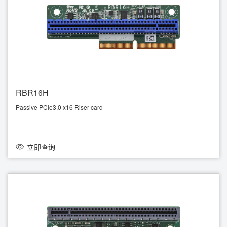
RBR16H
Passive PCIe3.0 x16 Riser card
Right angle
立即查询