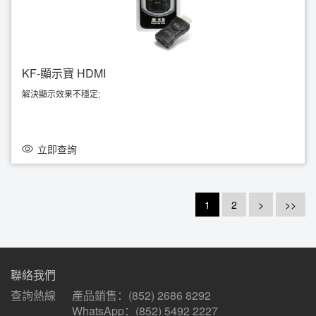
KF-顯示寶 HDMI
解決顯示效果不穩定;
解決因距離太遠訊號衰弱;
解決多屏關機後重新開機邊緣走失;
解決舊型號顯示器鎖定EDID;
模擬EDID訊號.
立即查詢
1
2
>
>>
聯絡我們
查詢熱線
產品銷售：
(852) 2686 8292
WhatsApp：(852) 5492 2227