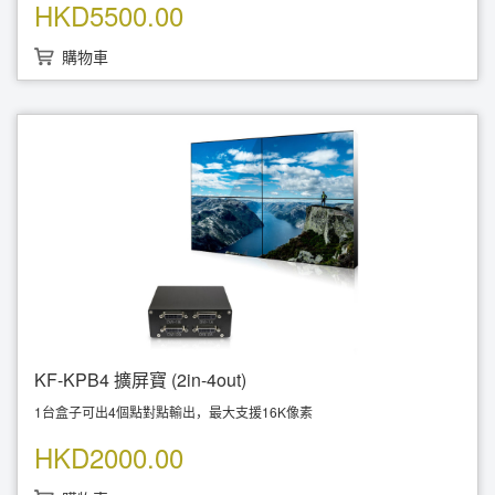
HKD
5500.00
4台盒子支援 4x4 (7680x4800@60Hz ~ 120Hz)
4台盒子支援 2x8 (15360x2400@60Hz ~ 120Hz)
支援1x DP1.4 输入；4x HDMI 1.4輸出
購物車
支援橫向或縱向顯示模式
即插即用，快速安裝無需使用驅動
低功耗、高效能、高穩定度
KF-KPB4 擴屏寶 (2in-4out)
1台盒子可出4個點對點輸出，最大支援16K像素
支援 2x DP1.1輸入, 4x DVI-D輸出
HKD
2000.00
支援4台高清1920x1080
將電腦兩個顯示變四個顯示
將電腦四個顯示變八個顯示