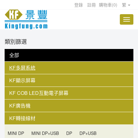
登錄
註冊
購物車
(
0
)
繁
類別篩選
全部
KF多屏系統
KF顯示屏幕
KF COB LED互動電子屏幕
KF廣告機
KF轉接線材
MINI DP
MINI DP+USB
DP
DP+USB