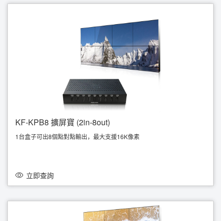
KF-KPB8 擴屏寶 (2in-8out)
1台盒子可出8個點對點輸出，最大支援16K像素
1台盒子支援 1x8 (153600x1200@60Hz) 或 2x4 (7680x2400@60Hz)
2台盒子支援 4x4 (7680x4320@60Hz) 或 2x8 (15360x2160@60Hz)
支援 2x DP1.4 输入；8x HDMI 1.4輸出
支援橫向或縱向顯示模式
立即查詢
即插即用，快速安裝無需使用驅動
低功耗、高效能、高穩定度