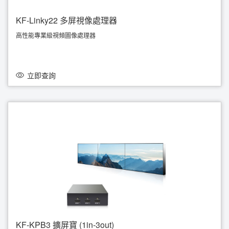
KF-Linky22 多屏視像處理器
高性能專業級視頻圖像處理器
模組插卡式設計，支持熱拔插，靈活配置、易於維護及擴容
支持平板、筆記本電腦、桌面電腦等操作控制
採用全系統同步，圖像無撕裂鋸齒現象
同時支持多個不同分辨率視頻牆
立即查詢
滿足7*24小時連續穩定運行的要求
KF-KPB3 擴屏寶 (1in-3out)