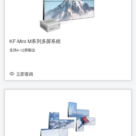
KF-Mini M系列多屏系統
支持4-12屏輸出
體積小，外表美觀，低耗電
4K支援，支持3D/VR，等中度實時運算
適合於：連鎖店、家居、展覽廳、商場、學校等。
支持多屏安裝工程
立即查詢
參考價由 HKD 8,500起，歡迎查詢