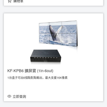
購物車
將電腦六個顯示變十二個顯示
溫馨提示→如使用低W主板請用外接電源
支援橫向或縱向顯示模式
即插即用，快速安裝無需使用驅動
低功耗、高效能、高穩定度
KF-KPB6 擴屏寶 (1in-6out)
1台盒子可出6個點對點輸出，最大支援16K像素
支援橫向或縱向顯示模式
即插即用，快速安裝無需使用驅動
低功耗、高效能、高穩定度
立即查詢