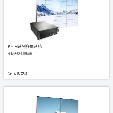
KF-M系列多屏系統
支持大型多屏輸出
大型散熱風扇
支持3D運算，高效能影像處理
適合餐飲展示、房地產展示、金融證券分析、機場航班資訊、交通控制中心...
支持多屏安裝工程
立即查詢
參考價由 HKD 12,500起，歡迎查詢