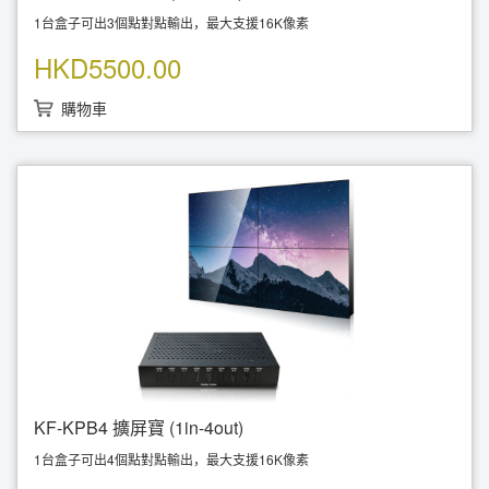
1台盒子可出3個點對點輸出，最大支援16K像素
輸入解析度：1920x3240@40Hz
HKD
5500.00
輸出解析度：1920x1080@60Hz x3 ( 1920x3240@60Hz)
可拼接最大15x1( 1920x16200@60Hz )
支援 1x DP 1.2輸入；3x HDMI I.3 (無聲音) 輸出
購物車
支援橫向或縱向顯示模式
即插即用，快速安裝無需使用驅動
低功耗、高效能、高穩定度
KF-KPB4 擴屏寶 (1in-4out)
1台盒子可出4個點對點輸出，最大支援16K像素
1台盒子支援 1x4 (7680x1200@60Hz)