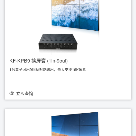
KF-KPB9 擴屏寶 (1in-9out)
1台盒子可出9個點對點輸出，最大支援16K像素
支援 3x3 ( 5760x3600@60Hz )
支援 1x DP1.4 输入；9x HDMI 1.4輸出
只使用1條DP光纖線輸入
支援橫向或縱向顯示模式
立即查詢
即插即用，快速安裝無需使用驅動
低功耗、高效能、高穩定度