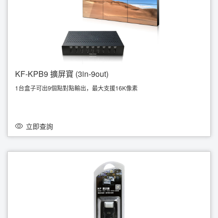
KF-KPB9 擴屏寶 (3in-9out)
1台盒子可出9個點對點輸出，最大支援16K像素
支援 3x3 ( 5760x3600@60Hz ~ 120Hz )
支援 3x DP1.4 输入；9x HDMI 1.4輸出
支援橫向或縱向顯示模式
即插即用，快速安裝無需使用驅動
立即查詢
低功耗、高效能、高穩定度