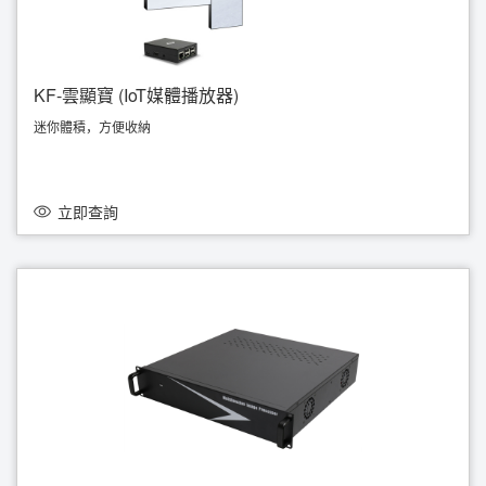
KF-雲顯寶 (IoT媒體播放器)
迷你體積，方便收納
高擴展性，無噪音，低耗電，壽命長
以硬件本地化同步多個顯示器
適合放置在不同環境如連鎖店、家居、展覽廳、商場、學校、戶外等。
支持多屏安裝工程
立即查詢
參考價由 HKD 1,750起，歡迎查詢