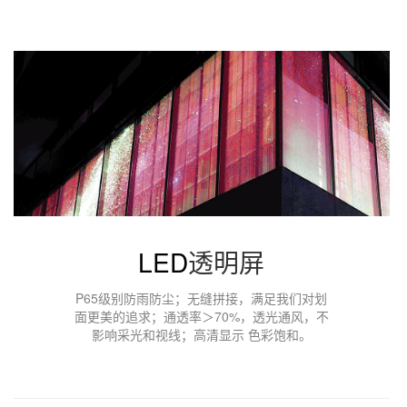
LED
透明屏
P65级别防雨防尘；无缝拼接，满足我们对划
面更美的追求
；
通透率＞70%，透光通风，不
影响采光和视线
；
高清显示 色彩饱和。