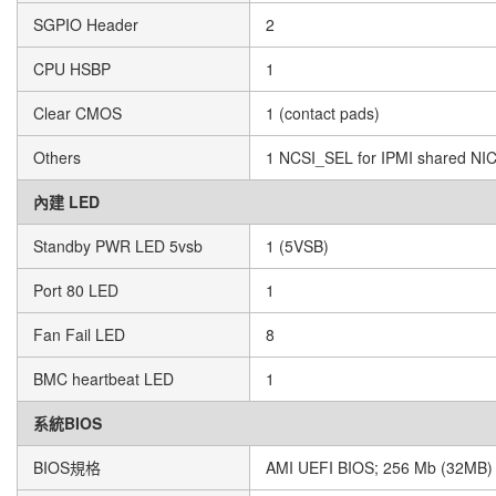
SGPIO Header
2
CPU HSBP
1
Clear CMOS
1 (contact pads)
Others
1 NCSI_SEL for IPMI shared NI
內建 LED
Standby PWR LED 5vsb
1 (5VSB)
Port 80 LED
1
Fan Fail LED
8
BMC heartbeat LED
1
系統BIOS
BIOS規格
AMI UEFI BIOS; 256 Mb (32MB)