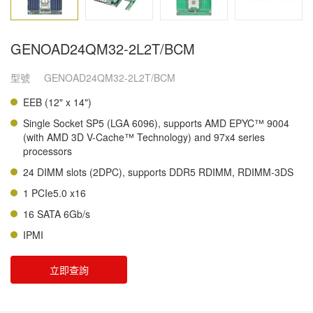
GENOAD24QM32-2L2T/BCM
型號
GENOAD24QM32-2L2T/BCM
EEB (12" x 14")
Single Socket SP5 (LGA 6096), supports AMD EPYC™ 9004
(with AMD 3D V-Cache™ Technology) and 97x4 series
processors
24 DIMM slots (2DPC), supports DDR5 RDIMM, RDIMM-3DS
1 PCIe5.0 x16
16 SATA 6Gb/s
IPMI
立即查詢