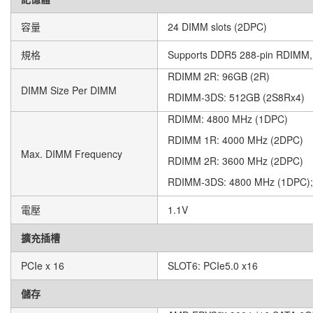
容量
24 DIMM slots (2DPC)
規格
Supports DDR5 288-pin RDIMM
RDIMM 2R: 96GB (2R)
DIMM Size Per DIMM
RDIMM-3DS: 512GB (2S8Rx4)
RDIMM: 4800 MHz (1DPC)
RDIMM 1R: 4000 MHz (2DPC)
Max. DIMM Frequency
RDIMM 2R: 3600 MHz (2DPC)
RDIMM-3DS: 4800 MHz (1DPC);
電壓
1.1V
擴充插槽
PCIe x 16
SLOT6: PCIe5.0 x16
儲存