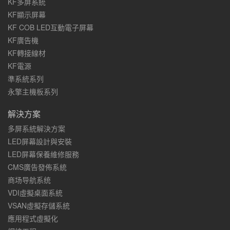
KF多屏系統
KF顯示屏幕
KF COB LED互動電子屏幕
KF廣告機
KF轉接線材
KF電源
準系統系列
永擎主機板系列
解決方案
多屏系統解決方案
LED屏幕設計與安裝
LED屏幕保養維修服務
CMS廣告發佈系統
商场导航系统
VDI虛擬桌面系統
VSAN虛擬存儲系統
應用程式虛擬化