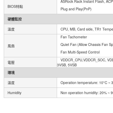
ASRock Rack Instant Flash, ACP
BIOS特點
Plug and Play(PnP)
硬體監控
溫度
CPU, MB, Card side, TR1 Tempe
Fan Tachometer
Quiet Fan (Allow Chassis Fan S
風扇
Fan Multi-Speed Control
VDDCR_CPU,VDDCR_SOC, VDDIO
電壓
3VSB, 5VSB
環境
溫度
Operation temperature: 10°C ~ 
Humidity
Non operation humidity: 20% ~ 